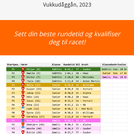
Vukkudåggån, 2023
Sett din beste rundetid
og kvalifiser
deg til racet!