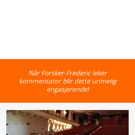
Når Forsker-Frederic leker
kommentator blir dette urimelig
engasjerende!