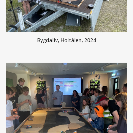
Bygdaliv
,
Holtålen
, 202
4